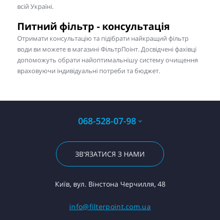
всій Україні.
Питний фільтр - консультація
Отримати консультацію та підібрати найкращий фільтр
води ви можете в магазині ФільтрПоінт. Досвідчені фахівці
допоможуть обрати найоптимальнішу систему очищення
враховуючи індивідуальні потреби та бюджет.
068-528-07-98
ЗВ'ЯЗАТИСЯ З НАМИ
Київ, вул. Вінстона Черчилля, 48
info@filterpoint.com.ua