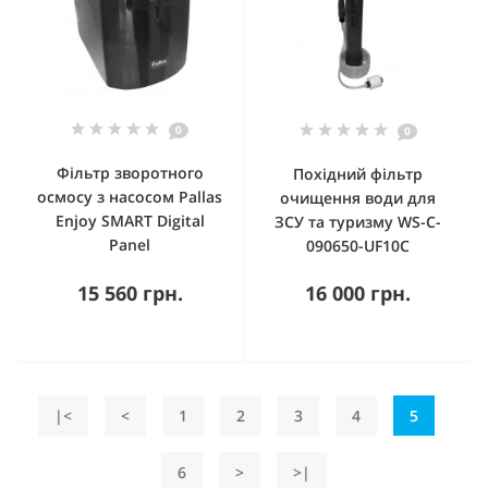
0
0
Фільтр зворотного
Похідний фільтр
осмосу з насосом Pallas
очищення води для
Enjoy SMART Digital
ЗСУ та туризму WS-C-
Panel
090650-UF10C
15 560 грн.
16 000 грн.
|<
<
1
2
3
4
5
6
>
>|