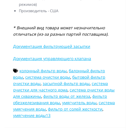
режимов)
Производитель - США
* Внешний вид товара может незначительно
отличаться (из-за разных партий поставщика).
Документация фильтрующей засыпки
Документация управляющего клапана
колонный фильтр воды
,
балонный фильтр
воды
,
система очистки воды
,
бытовой фильтр
очистки воды
,
засыпной фильтр воды
,
система
очистки для частного дома
,
система очистки воды
для скважины
,
фильтр воды от железа
,
фильтр
обезжелезивания воды
,
умягчитель воды
,
система
умягчения воды
,
фильтр от солей жесткости
,
умягчение воды13