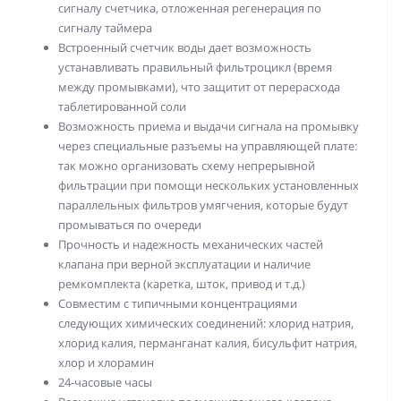
сигналу счетчика, отложенная регенерация по
сигналу таймера
Встроенный счетчик воды дает возможность
устанавливать правильный фильтроцикл (время
между промывками), что защитит от перерасхода
таблетированной соли
Возможность приема и выдачи сигнала на промывку
через специальные разъемы на управляющей плате:
так можно организовать схему непрерывной
фильтрации при помощи нескольких установленных
параллельных фильтров умягчения, которые будут
промываться по очереди
Прочность и надежность механических частей
клапана при верной эксплуатации и наличие
ремкомплекта (каретка, шток, привод и т.д.)
Совместим с типичными концентрациями
следующих химических соединений: хлорид натрия,
хлорид калия, перманганат калия, бисульфит натрия,
хлор и хлорамин
24-часовые часы