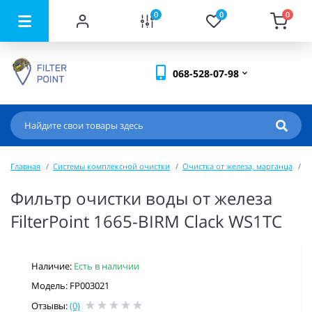
0
0
0
068-528-07-98
Главная
Системы комплексной очистки
Очистка от железа, марганца
Ф
Фильтр очистки воды от железа
FilterPoint 1665-BIRM Clack WS1ТС
Наличие:
Есть в наличии
Модель: FP003021
Отзывы:
(0)