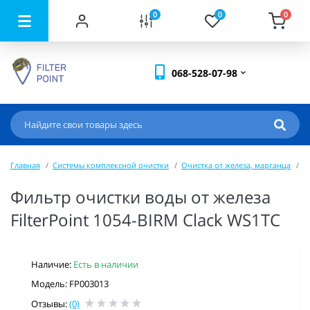
0
0
0
068-528-07-98
Главная
Системы комплексной очистки
Очистка от железа, марганца
Ф
Фильтр очистки воды от железа
FilterPoint 1054-BIRM Clack WS1ТС
Наличие:
Есть в наличии
Модель: FP003013
Отзывы:
(0)