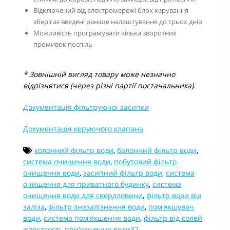
Відключений від електромережі блок керування
зберігає введені раніше налаштування до трьох днів
Можливість програмувати кілька зворотних
промивок поспіль
* Зовнішній вигляд товару може незначно
відрізнятися (через різні партії постачальника).
Документація фільтруючої засипки
Документація керуючого клапана
колонний фільтр води
,
балонний фільтр води
,
система очищення води
,
побутовий фільтр
очищення води
,
засипний фільтр води
,
система
очищення для приватного будинку
,
система
очищення води для свердловини
,
фільтр води від
заліза
,
фільтр знезалізнення води
,
пом'якшувач
води
,
система пом'якшення води
,
фільтр від солей
жорсткості
,
пом'якшення води32