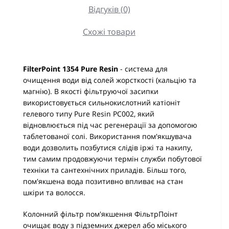
Відгуків (0)
Схожі товари
FilterPoint 1354 Pure Resin
- система для
очищення води від солей жорсткості (кальцію та
магнію). В якості фільтруючої засипки
використовується сильнокислотний катіоніт
гелевого типу Pure Resin PC002, який
відновлюється під час регенерації за допомогою
таблетованої солі. Використання пом'якшувача
води дозволить позбутися слідів іржі та накипу,
тим самим продовжуючи термін служби побутової
техніки та сантехнічних приладів. Більш того,
пом'якшена вода позитивно впливає на стан
шкіри та волосся.
Колонний фільтр пом'якшення ФільтрПоінт
очищає воду з підземних джерел або міського