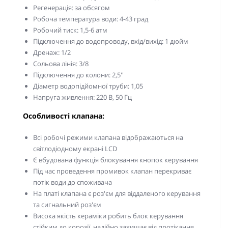
Регенерація: за обсягом
Робоча температура води: 4-43 град
Робочий тиск: 1,5-6 атм
Підключення до водопроводу, вхід/вихід: 1 дюйм
Дренаж: 1/2
Сольова лінія: 3/8
Підключення до колони: 2,5''
Діаметр водопідйомної труби: 1,05
Напруга живлення: 220 В, 50 Гц
Особливості клапана:
Всі робочі режими клапана відображаються на
світлодіодному екрані LCD
Є вбудована функція блокування кнопок керування
Під час проведення промивок клапан перекриває
потік води до споживача
На платі клапана є роз'єм для віддаленого керування
та сигнальний роз'єм
Висока якість кераміки робить блок керування
стійким до корозії, надійно захищає від протікання