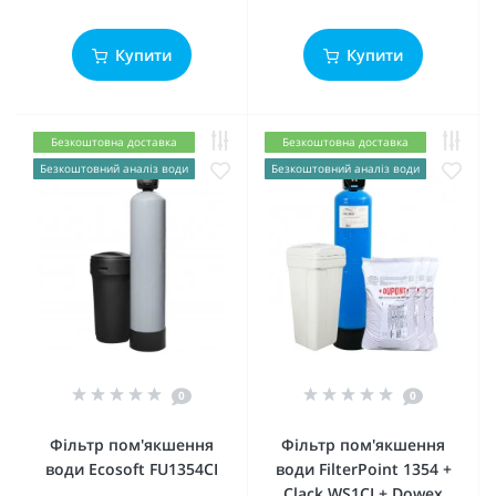
Купити
Купити
Безкоштовна доставка
Безкоштовна доставка
Безкоштовний аналіз води
Безкоштовний аналіз води
0
0
Фільтр пом'якшення
Фільтр пом'якшення
води Ecosoft FU1354CI
води FilterPoint 1354 +
Clack WS1CI + Dowex