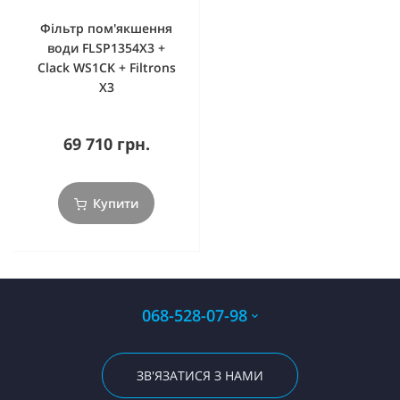
Фільтр пом'якшення
води FLSP1354X3 +
Clack WS1CK + Filtrons
X3
69 710 грн.
Купити
068-528-07-98
ЗВ'ЯЗАТИСЯ З НАМИ