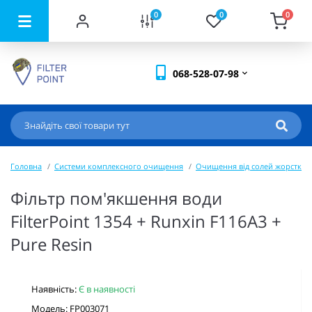
0
0
0
068-528-07-98
Головна
Системи комплексного очищення
Очищення від солей жорсткост
Фільтр пом'якшення води
FilterPoint 1354 + Runxin F116A3 +
Pure Resin
Наявність:
Є в наявності
Модель: FP003071