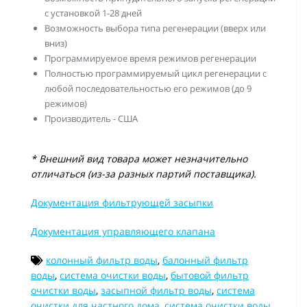
с установкой 1-28 дней
Возможность выбора типа регенерации (вверх или
вниз)
Программируемое время режимов регенерации
Полностью программируемый цикл регенерации с
любой последовательностью его режимов (до 9
режимов)
Производитель - США
* Внешний вид товара может незначительно
отличаться (из-за разных партий поставщика).
Документация фильтрующей засыпки
Документация управляющего клапана
колонный фильтр воды
,
балонный фильтр
воды
,
система очистки воды
,
бытовой фильтр
очистки воды
,
засыпной фильтр воды
,
система
очистки для частного дома
,
система очистки воды