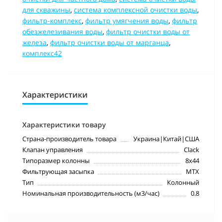
для скважины
,
система комплексной очистки воды
,
фильтр-комплекс
,
фильтр умягчения воды
,
фильтр
обезжелезивания воды
,
фильтр очистки воды от
железа
,
фильтр очистки воды от марганца
,
комплекс42
Характеристики
Характеристики товару
Страна-производитель товара
Украина|Китай|США
Клапан управления
Clack
Типоразмер колонны
8х44
Фильтрующая засыпка
MTX
Тип
Колонный
Номинальная производительность (м3/час)
0.8