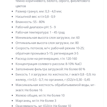
темно коричневого, белого, серого, фиолетового
цветов
Размер гранул, мм: 0,3 - 4,0 мм;
Насыпной вес: кг/л 0,8 - 0,9
Влажность: 55 - 80%
Рабочий диапазон рН: 5 - 9
Рабочая температура: 1 - 45 град
Минимальная высота слоя загрузки, см: 60
Оптимальная высота слоя загрузки, см: 80
Скорость потоков, м/ч: рабочий режим 10-25;
обратная промывка 5-15; регенерация 3-5
Расход соли на регенерацию, г/л: 120-160
Концентрация солевого рассола: 8-10% NaCl
Заполнение фильтра загрузкой: Не более 60 %
Емкость 1 л загрузки: по жесткости, г-экв/л 0,8 - 0,9; по
железу, г/л 0,5 - 0,7; по органике, г (О2)/л 0,30 - 0,45
Максимальная жесткость обрабатываемой воды, мг-
экв/л: Не более 16
Железо общее, мг/л: Не более 10
Марганец, мг/л: Не более 3
Окисляемость, мг (О2)/л: Не более 10