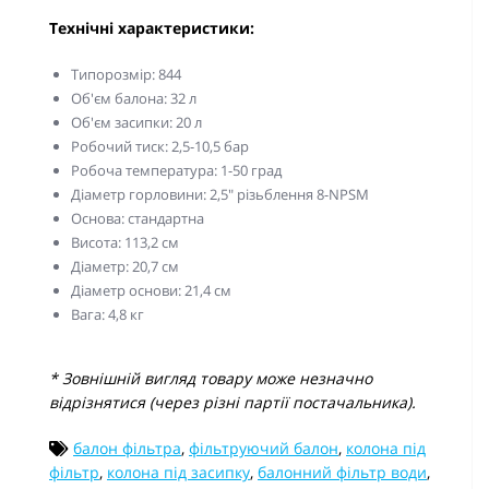
Технічні характеристики:
Типорозмір: 844
Об'єм балона: 32 л
Об'єм засипки: 20 л
Робочий тиск: 2,5-10,5 бар
Робоча температура: 1-50 град
Діаметр горловини: 2,5" різьблення 8-NPSM
Основа: стандартна
Висота: 113,2 см
Діаметр: 20,7 см
Діаметр основи: 21,4 см
Вага: 4,8 кг
* Зовнішній вигляд товару може незначно
відрізнятися (через різні партії постачальника).
балон фільтра
,
фільтруючий балон
,
колона під
фільтр
,
колона під засипку
,
балонний фільтр води
,