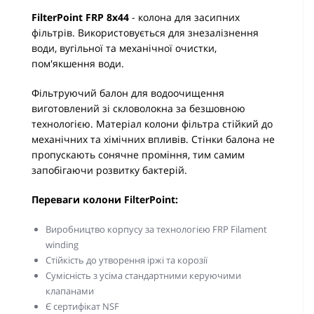
FilterPoint FRP 8х44
- колона для засипних
фільтрів. Використовується для знезалізнення
води, вугільної та механічної очистки,
пом'якшення води.
Фільтруючий балон для водоочищення
виготовлений зі скловолокна за безшовною
технологією. Матеріал колони фільтра стійкий до
механічних та хімічних впливів. Стінки балона не
пропускають сонячне проміння, тим самим
запобігаючи розвитку бактерій.
Переваги колони FilterPoint:
Виробництво корпусу за технологією FRP Filament
winding
Стійкість до утворення іржі та корозії
Сумісність з усіма стандартними керуючими
клапанами
Є сертифікат NSF