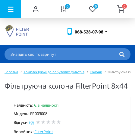
0
0
0
068-528-07-98
Головна
Комплектуючі до побутових фільтрів
Колони
Фільтруюча колон
Фільтруюча колона FilterPoint 8x44
Наявність:
Є в наявності
Модель: FP003008
Відгуки:
(0)
Виробник:
FilterPoint