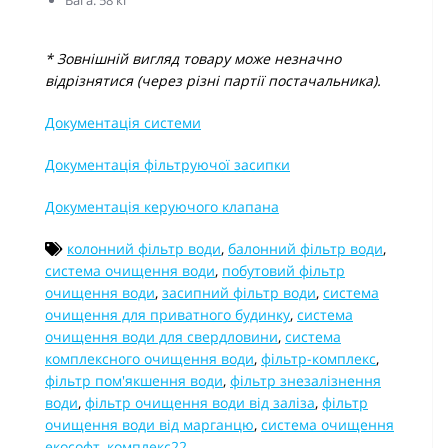
Вага: 58 кг
* Зовнішній вигляд товару може незначно
відрізнятися (через різні партії постачальника).
Документація системи
Документація фільтруючої засипки
Документація керуючого клапана
колонний фільтр води
,
балонний фільтр води
,
система очищення води
,
побутовий фільтр
очищення води
,
засипний фільтр води
,
система
очищення для приватного будинку
,
система
очищення води для свердловини
,
система
комплексного очищення води
,
фільтр-комплекс
,
фільтр пом'якшення води
,
фільтр знезалізнення
води
,
фільтр очищення води від заліза
,
фільтр
очищення води від марганцю
,
система очищення
екософт
,
комплекс22