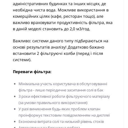
адміністративних будинках та інших місцях, де
необхідна чиста вода. Можливе використання в
комерційних цілях (кафе, ресторан тощо), але
важливо враховувати продуктивність фільтра, яка
в даній моделі становить до 2,0 м3/год.
Важливо: системи даного типу підбираються на
основі результатів аналізу! Додатково бажано
встановити 2 фільтруючі колби (перед і після
системи).
Переваги фільтра:
Мінімальна участь користувача в обслуговуванні
фільтра - лише періодичне засипання солі в бак
3 роки ефективної роботи фільтруючого матеріалу
(за умови правильного використання)
У разі виникнення будь-яких проблем клапан
проінформує текстовим повідомленням на дисплеї
Економна витрата солі та низький рівень стоків
Автоматична та безшумна робота