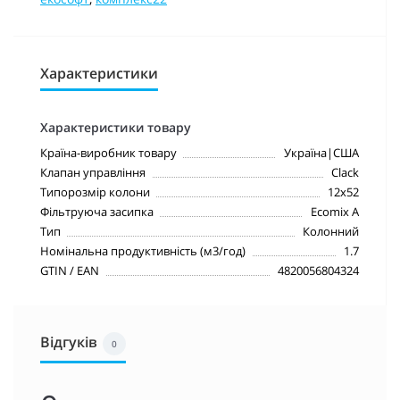
Характеристики
Характеристики товару
Країна-виробник товару
Україна|США
Клапан управління
Clack
Типорозмір колони
12х52
Фільтруюча засипка
Ecomix A
Тип
Колонний
Номінальна продуктивність (м3/год)
1.7
GTIN / EAN
4820056804324
Відгуків
0