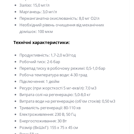
Залізо: 15,0 мг/л
Марганець: 3,0 мг/л
Перманганатна окислюваність: 8,0 мг О2/л
Необхідний рівень очищення від механічних
домішок: 100 мкм
Технічні характеристики:
Продуктивність: 1,7-2,0 м3/год
Робочий тиск: 2-6 бар
Перепад тиску в робочому режимі: 0,5-1,0 бар
Робоча температура води: 4-30 град
Підключення: 1 дюйм
Ресурс (при жорсткості 5 мг-екв/л): 7,0 м3
Витрата солі на регенерацію: 5,0-8,0 кг
Витрата води на регенерацію (об'єм стоків): 0,50 м3
Тривалість регенерації: 80-110 хв
Електроживлення: 230 В, 50 Гц
Енергоспоживання: 30 Вт
Розмір (ВхШхГ): 155 х 75 х 45 см