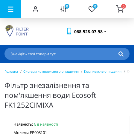
0
0
0
068-528-07-98
Головна
Системи комплексного очищення
Комплексне очищення
Філь
Фільтр знезалізнення та
пом'якшення води Ecosoft
FK1252CIMIXA
Наявність:
Є в наявності
Модель: FP008101