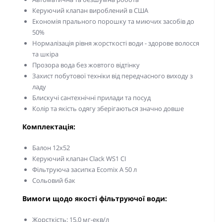
Керуючий клапан вироблений в США
Економія прального порошку та миючих засобів до
50%
Нормалізація рівня жорсткості води - здорове волосся
та шкіра
Прозора вода без жовтого відтінку
Захист побутової техніки від передчасного виходу з
ладу
Блискучі сантехнічні прилади та посуд
Колір та якість одягу зберігаються значно довше
Комплектація:
Балон 12х52
Керуючий клапан Clack WS1 СI
Фільтруюча засипка Ecomix A 50 л
Сольовий бак
Вимоги щодо якості фільтруючої води:
Жорсткість: 15,0 мг-екв/л