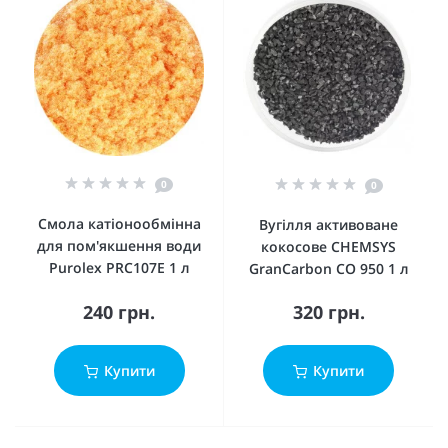
0
0
Смола катіонообмінна
Вугілля активоване
для пом'якшення води
кокосове CHEMSYS
Purolex PRC107E 1 л
GranCarbon CO 950 1 л
240 грн.
320 грн.
Купити
Купити