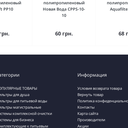
пиленовый
полипропиленовый
полипроп
ft PP10
Новая Вода CPPS-10-
Aquafilt
10
упить
Купить
Ку
грн.
60 грн.
68 
атегории
Информация
ОПУЛЯРНЫЕ ТОВАРЫ
Условия возврата товара
ильтры для душа
Вернуть товар
ильтры для питьевой воды
Политика конфиденциально
ильтры магистральные
Контакты
истемы комплексной очистки
Карта сайта
стемы для бизнеса
Производители
омплектующие к питьевым
Акции