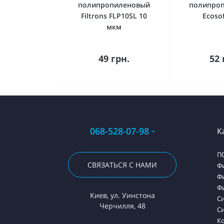
полипропиленовый
полипро
Filtrons FLP10SL 10
Ecoso
мкм
Купить
К
49 грн.
52 
068-528-07-98
К
П
СВЯЗАТЬСЯ С НАМИ
Ф
Ф
Ф
Киев, ул. Уинстона
С
Черчилля, 48
Си
К