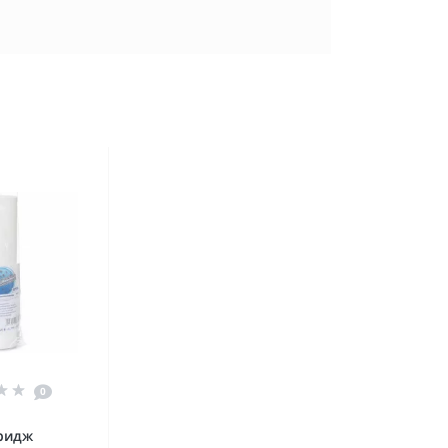
0
ридж