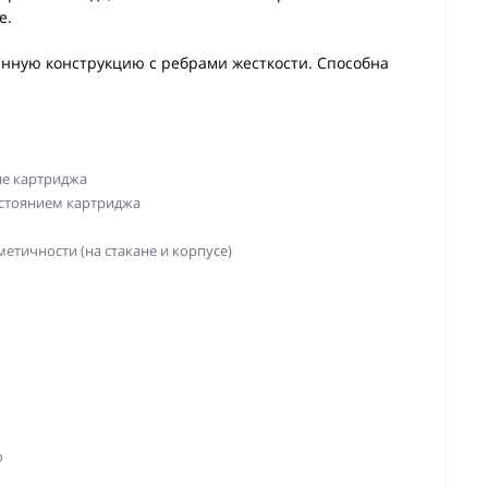
е.
енную конструкцию с ребрами жесткости. Способна
не картриджа
остоянием картриджа
етичности (на стакане и корпусе)
о