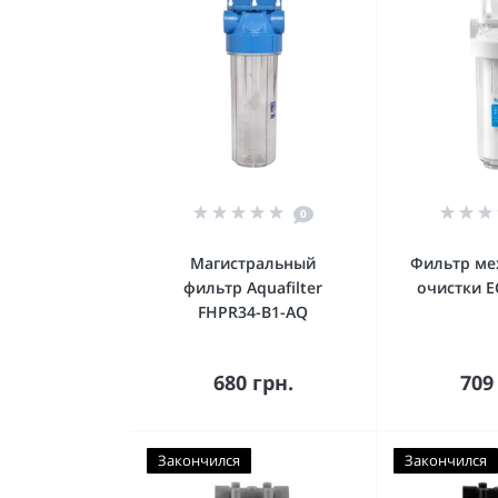
0
Магистральный
Фильтр ме
фильтр Aquafilter
очистки E
FHPR34-B1-AQ
Купить
К
680 грн.
709
Закончился
Закончился