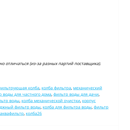
о отличаться (из-за разных партий поставщика).
фильтрующая колба
,
колба фильтра
,
механический
р воды для частного дома
,
фильтр воды для дачи
,
льтр воды
,
колба механической очистки
,
корпус
джный фильтр воды
,
колба для фильтра воды
,
фильтр
 аквафильтр
,
колба26