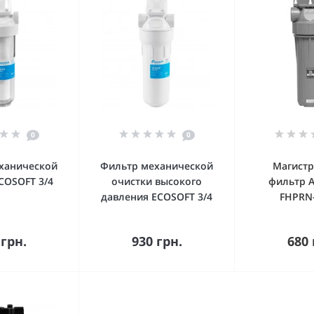
0
0
ханической
Фильтр механической
Магист
COSOFT 3/4
очистки высокого
фильтр A
давления ECOSOFT 3/4
FHPRN
упить
Купить
Ку
 грн.
930 грн.
680 