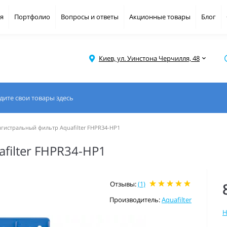
я
Портфолио
Вопросы и ответы
Акционные товары
Блог
Киев, ул. Уинстона Черчилля, 48
гистральный фильтр Aquafilter FHPR34-HP1
filter FHPR34-HP1
Отзывы:
(1)
Производитель:
Aquafilter
Н