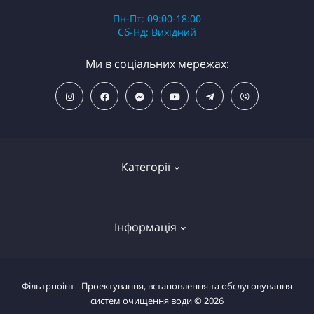
Пн-Пт: 09:00-18:00
Сб-Нд: Вихідний
Ми в соціальних мережах:
Категорії
ПОПУЛЯРНІ ТОВАРИ
Інформація
Фільтри для душу
Фільтри для питної води
Умови повернення товару
Фільтрпоінт - Проектування, встановлення та обслуговування
Фільтри магістральні
систем очищення води © 2026
Повернути товар