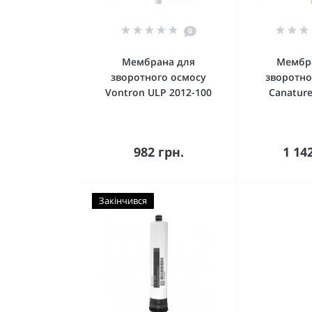
0
Мембрана для
Мембр
зворотного осмосу
зворотно
Vontron ULP 2012-100
Canature
Купити
К
982 грн.
1 14
Закінчився