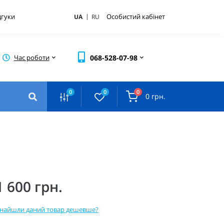
|
дгуки
Особистий кабінет
UA
RU
Час роботи
068-528-07-98
0
0
0
0 грн.
1 600 грн.
найшли даний товар дешевше?