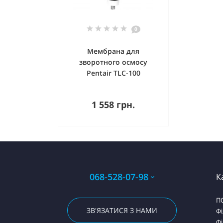
0
Мембрана для
зворотного осмосу
Pentair TLC-100
Купити
1 558 грн.
068-528-07-98
К
П
ЗВ'ЯЗАТИСЯ З НАМИ
Фі
Фі