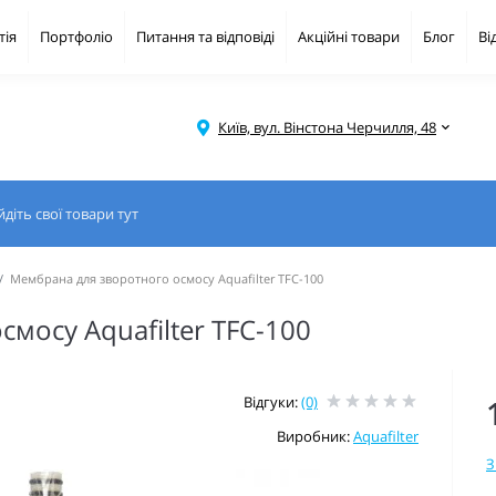
тія
Портфоліо
Питання та відповіді
Акційні товари
Блог
Ві
Київ, вул. Вінстона Черчилля, 48
Мембрана для зворотного осмосу Aquafilter TFC-100
мосу Aquafilter TFC-100
Відгуки:
(0)
Виробник:
Aquafilter
З