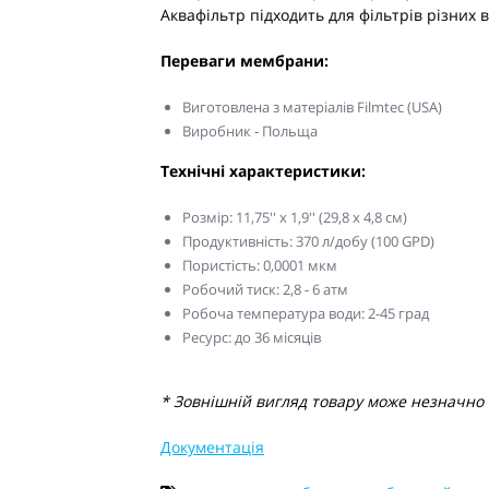
Аквафільтр підходить для фільтрів різних 
Переваги мембрани:
Виготовлена ​​з матеріалів Filmtec (USA)
Виробник - Польща
Технічні характеристики:
Розмір: 11,75'' х 1,9'' (29,8 х 4,8 см)
Продуктивність: 370 л/добу (100 GPD)
Пористість: 0,0001 мкм
Робочий тиск: 2,8 - 6 атм
Робоча температура води: 2-45 град
Ресурс: до 36 місяців
* Зовнішній вигляд товару може незначно в
Документація