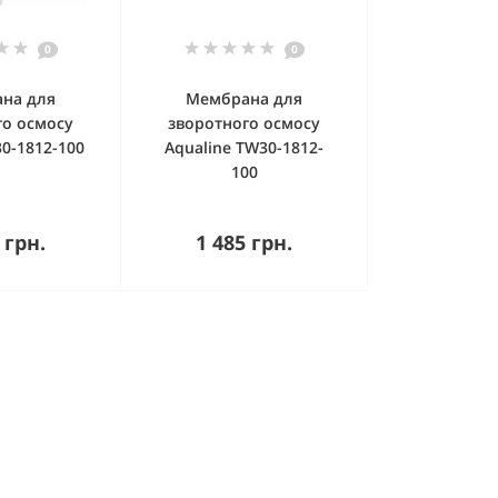
0
0
на для
Мембрана для
го осмосу
зворотного осмосу
30-1812-100
Aqualine TW30-1812-
100
пити
Купити
 грн.
1 485 грн.