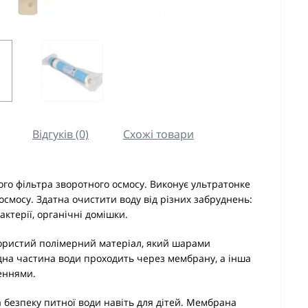
Відгуків (0)
Схожі товари
го фільтра зворотного осмосу. Виконує ультратонке
смосу. Здатна очистити воду від різних забруднень:
бактерії, органічні домішки.
пористий полімерний матеріал, який шарами
на частина води проходить через мембрану, а інша
неннями.
 безпеку питної води навіть для дітей. Мембрана