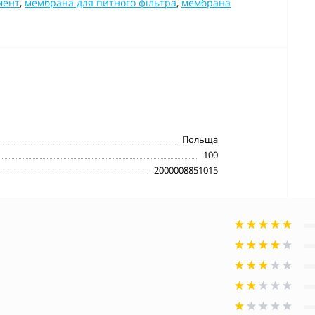
мент
,
мембрана для питного фільтра
,
мембрана
Польща
100
2000008851015