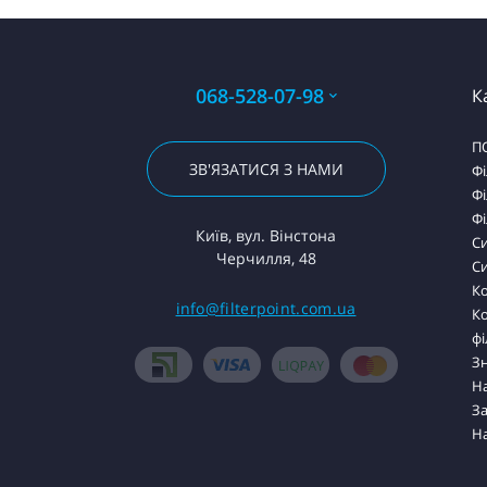
068-528-07-98
К
П
ЗВ'ЯЗАТИСЯ З НАМИ
Фі
Фі
Фі
Київ, вул. Вінстона
С
Черчилля, 48
Си
Ко
info@filterpoint.com.ua
К
фі
З
На
За
Н