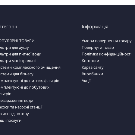
атегорії
Інформація
ОПУЛЯРНІ ТОВАРИ
Умови повернення товару
льтри для душу
Повернути товар
льтри для питної води
Політика конфіденційності
льтри магістральні
Контакти
истеми комплексного очищення
Карта сайту
стеми для бізнесу
Виробники
мплектуючі до питних фільтрів
Акції
омплектуючі до побутових
льтрів
незараження води
соси та насосні станції
хист від потопу
аші послуги