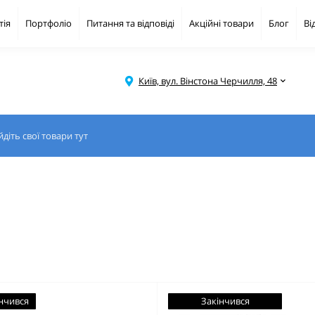
тія
Портфоліо
Питання та відповіді
Акційні товари
Блог
Ві
Київ, вул. Вінстона Черчилля, 48
нчився
Закінчився