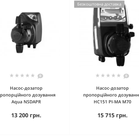
Безкоштовна доставка
0
0
Насос-дозатор
Насос-дозатор
ропорційного дозування
пропорційного дозуван
Aqua NSDAPR
НС151 РІ-МА М70
13 200 грн.
15 715 грн.