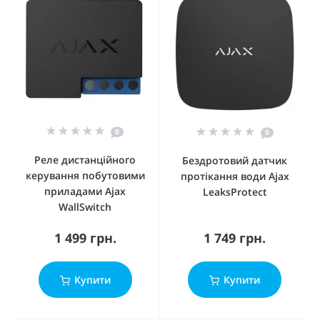
0
0
Реле дистанційного
Бездротовий датчик
керування побутовими
протікання води Ajax
приладами Ajax
LeaksProtect
WallSwitch
1 499 грн.
1 749 грн.
Купити
Купити