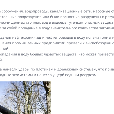
сооружения, водопроводы, канализационные сети, насосные с
ительные повреждения или были полностью разрушены в резуль
у неочищенных сточных вод в водоемы, утечкам опасных вещест
 за собой попадание в воду значительного количества загрязн
ждения нефтехранилищ и нефтепроводов в воду попали тонны н
ушения промышленных предприятий привели к высвобождению 
ений.
опадания в воду боевых ядовитых веществ, что может привест
й.
ка нанесли удары по плотинам и дренажным системам, что при
родные экосистемы и нанесло ущерб водным ресурсам.