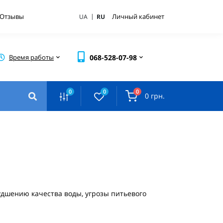
|
Отзывы
Личный кабинет
UA
RU
Время работы
068-528-07-98
0
0
0
0 грн.
удшению качества воды, угрозы питьевого