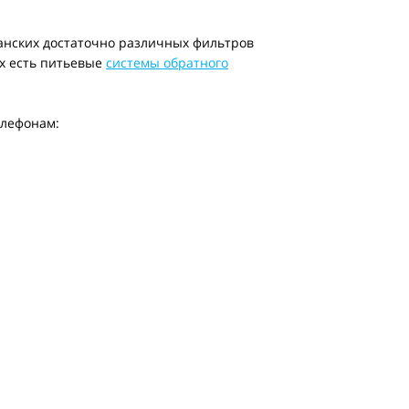
анских достаточно различных фильтров
х есть питьевые
системы обратного
елефонам: