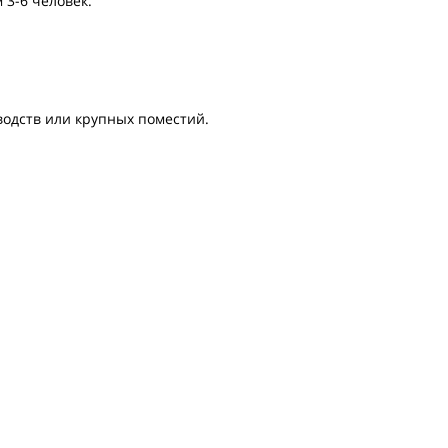
 3-6 человек.
водств или крупных поместий.