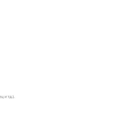
ц и тд.).