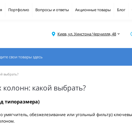
я
Портфолио
Вопросы и ответы
Акционные товары
Блог
Киев, ул. Уинстона Черчилля, 48
й выбрать?
колонн: какой выбрать?
д типоразмера)
то умягчитель, обезжелезивание или угольный фильтр) ключевы
ллоном.