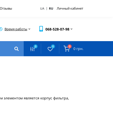
|
Отзывы
Личный кабинет
UA
RU
Время работы
068-528-07-98
0
0
0
0 грн.
м элементом является корпус фильтра,