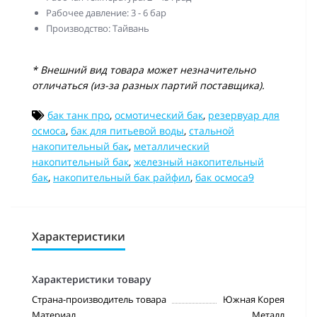
Рабочее давление: 3 - 6 бар
Производство: Тайвань
* Внешний вид товара может незначительно
отличаться (из-за разных партий поставщика).
бак танк про
,
осмотический бак
,
резервуар для
осмоса
,
бак для питьевой воды
,
стальной
накопительный бак
,
металлический
накопительный бак
,
железный накопительный
бак
,
накопительный бак райфил
,
бак осмоса9
Характеристики
Характеристики товару
Страна-производитель товара
Южная Корея
Материал
Металл