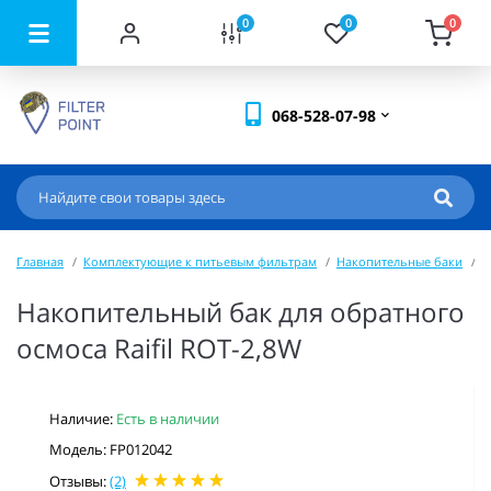
0
0
0
068-528-07-98
Главная
Комплектующие к питьевым фильтрам
Накопительные баки
Н
Накопительный бак для обратного
осмоса Raifil ROT-2,8W
Наличие:
Есть в наличии
Модель: FP012042
Отзывы:
(2)