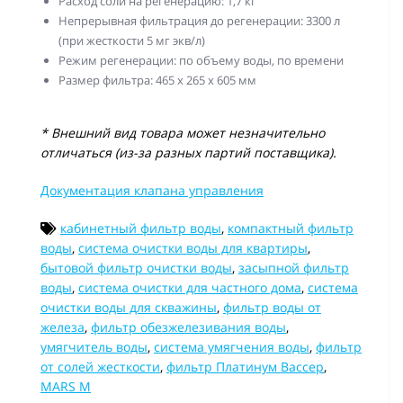
Расход соли на регенерацию: 1,7 кг
Непрерывная фильтрация до регенерации: 3300 л
(при жесткости 5 мг экв/л)
Режим регенерации: по объему воды, по времени
Размер фильтра: 465 х 265 х 605 мм
* Внешний вид товара может незначительно
отличаться (из-за разных партий поставщика).
Документация клапана управления
кабинетный фильтр воды
,
компактный фильтр
воды
,
система очистки воды для квартиры
,
бытовой фильтр очистки воды
,
засыпной фильтр
воды
,
система очистки для частного дома
,
система
очистки воды для скважины
,
фильтр воды от
железа
,
фильтр обезжелезивания воды
,
умягчитель воды
,
система умягчения воды
,
фильтр
от солей жесткости
,
фильтр Платинум Вассер
,
MARS M