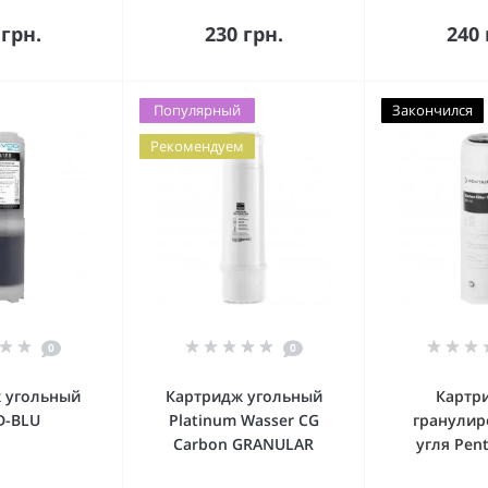
упить
Купить
Ку
 грн.
230 грн.
240 
Популярный
Закончился
Рекомендуем
0
0
 угольный
Картридж угольный
Картр
D-BLU
Platinum Wasser CG
гранулир
Carbon GRANULAR
угля Pent