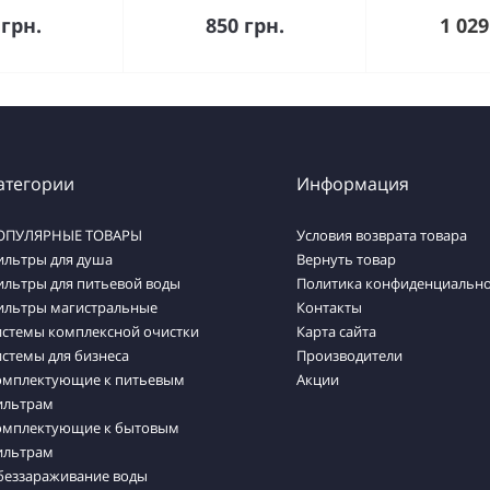
упить
Купить
Ку
 грн.
850 грн.
1 029
атегории
Информация
ОПУЛЯРНЫЕ ТОВАРЫ
Условия возврата товара
ильтры для душа
Вернуть товар
ильтры для питьевой воды
Политика конфиденциально
ильтры магистральные
Контакты
истемы комплексной очистки
Карта сайта
стемы для бизнеса
Производители
омплектующие к питьевым
Акции
ильтрам
омплектующие к бытовым
ильтрам
беззараживание воды