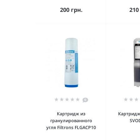
Купить
К
200 грн.
210
0
Картридж из
Картридж
гранулированного
SVO
угля Filtrons FLGACP10