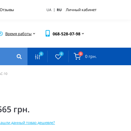
|
Отзывы
Личный кабинет
UA
RU
Время работы
068-528-07-98
0
0
0
0 грн.
AC-10
565 грн.
ашли данный товар дешевле?