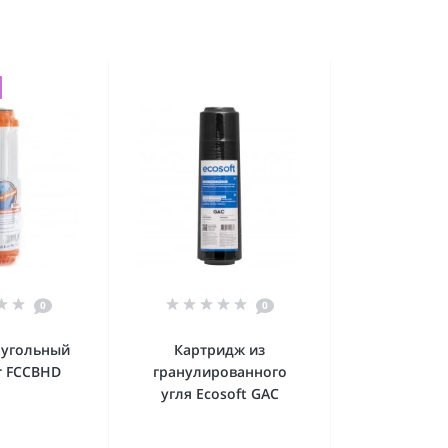
0
0
 угольный
Картридж из
er FCCBHD
гранулированного
угля Ecosoft GAC