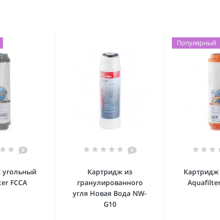
Популярный
0
0
 угольный
Картридж из
Картридж
ter FCCA
гранулированного
Aquafilt
угля Новая Вода NW-
G10