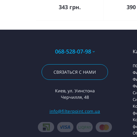
Купить
К
343 грн.
390
068-528-07-98
К
П
СВЯЗАТЬСЯ С НАМИ
Ф
Ф
Ф
Киев, ул. Уинстона
С
Черчилля, 48
Си
К
info@filterpoint.com.ua
ф
К
ф
О