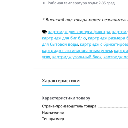
Рабочая температура воды: 2-35 град
* Внешний вид товара может незначительн
картридж для корпуса фильтра
,
картрид
картридж для биг блю
,
картридж размера 
для бытовой воды
,
картридж с брикетиров
картридж с активированным углем
,
картри
угля
,
картридж угольный блок
,
картридж no
Характеристики
Характеристики товару
Страна-производитель товара
Назначение
Типоразмер