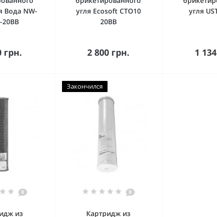
рованного
брикетированного
брикетир
я Вода NW-
угля Ecosoft CTO10
угля US
-20BB
20BB
упить
Купить
Ку
0 грн.
2 800 грн.
1 134
Закончился
0
0
идж из
Картридж из