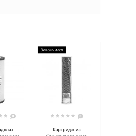
Закончился
0
0
идж из
Картридж из