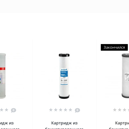
Закончился
0
0
идж из
Картридж из
Картр