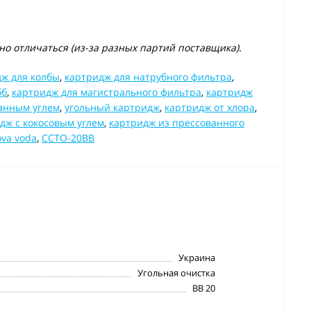
о отличаться (из-за разных партий поставщика).
ж для колбы
,
картридж для натрубного фильтра
,
бб
,
картридж для магистрального фильтра
,
картридж
анным углем
,
угольный картридж
,
картридж от хлора
,
дж с кокосовым углем
,
картридж из прессованного
va voda
,
CCTO-20BB
Украина
Угольная очистка
BB 20