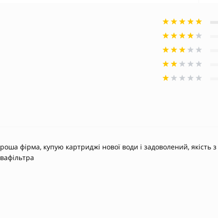
роша фірма, купую картриджі нової води і задоволений, якість з
квафільтра