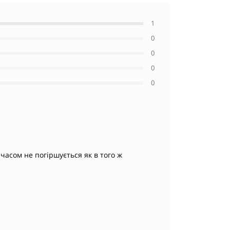
1
0
0
0
0
 часом не погіршується як в того ж