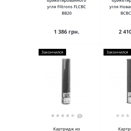
брикетированного
брикети
угля Filtrons FLCBC
угля Нова
BB20
BCBC
Купить
К
1 386 грн.
2 41
Закончился
Закончился
1
Картридж из
Картр