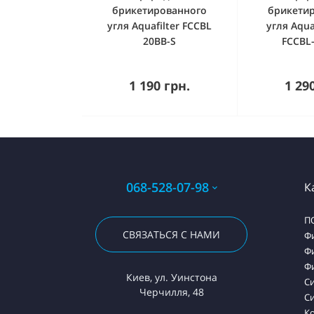
брикетированного
брикети
угля Aquafilter FCCBL
угля Aqua
20BB-S
FCCBL
Купить
К
1 190 грн.
1 29
068-528-07-98
К
П
СВЯЗАТЬСЯ С НАМИ
Ф
Ф
Ф
Киев, ул. Уинстона
С
Черчилля, 48
Си
К