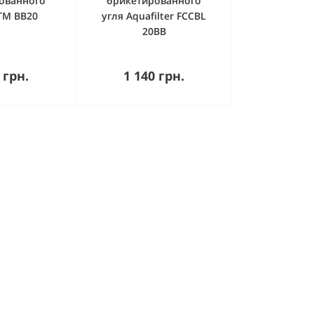
ованного
брикетированного
TM BB20
угля Aquafilter FCCBL
20BB
пить
Купить
 грн.
1 140 грн.