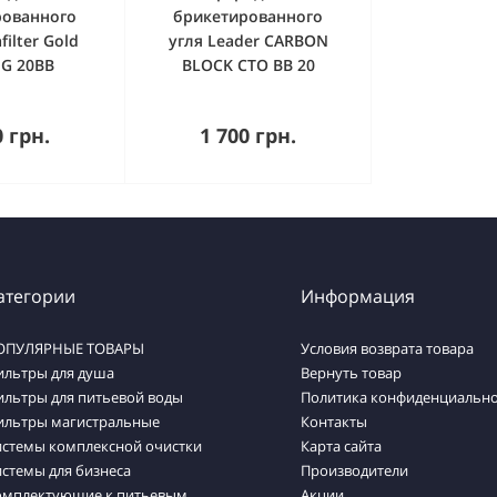
рованного
брикетированного
filter Gold
угля Leader CARBON
-G 20BB
BLOCK СТО ВВ 20
упить
Купить
0 грн.
1 700 грн.
атегории
Информация
ОПУЛЯРНЫЕ ТОВАРЫ
Условия возврата товара
ильтры для душа
Вернуть товар
ильтры для питьевой воды
Политика конфиденциально
ильтры магистральные
Контакты
истемы комплексной очистки
Карта сайта
стемы для бизнеса
Производители
омплектующие к питьевым
Акции