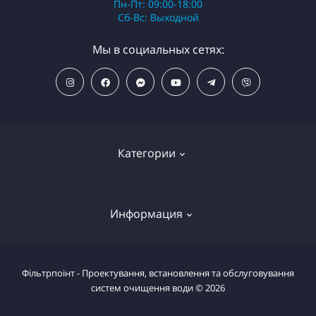
Пн-Пт: 09:00-18:00
Сб-Вс: Выходной
Мы в социальных сетях:
Категории
ПОПУЛЯРНЫЕ ТОВАРЫ
Информация
Фильтры для душа
Фильтры для питьевой воды
Условия возврата товара
Фільтрпоінт - Проектування, встановлення та обслуговування
Фильтры магистральные
систем очищення води © 2026
Вернуть товар
Системы комплексной очистки