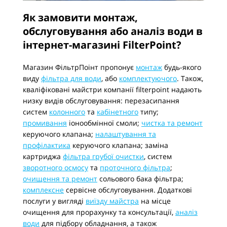
Як замовити монтаж,
обслуговування або аналіз води в
інтернет-магазині FilterPoint?
Магазин ФільтрПоінт пропонує
монтаж
будь-якого
виду
фільтра для води
, або
комплектуючого
. Також,
кваліфіковані майстри компанії filterpoint надають
низку видів обслуговування: перезасипання
систем
колонного
та
кабінетного
типу;
промивання
іонообмінної смоли;
чистка та ремонт
керуючого клапана;
налаштування та
профілактика
керуючого клапана; заміна
картриджа
фільтра грубої очистки
, систем
зворотного осмосу
та
проточного фільтра
;
очищення та ремонт
сольового бака фільтра;
комплексне
сервісне обслуговування. Додаткові
послуги у вигляді
виїзду майстра
на місце
очищення для прорахунку та консультації,
аналіз
води
для підбору обладнання, а також