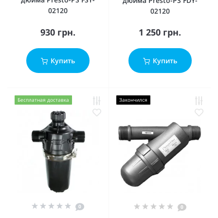
дюйма Presto-PS FDY-
02120
02120
930 грн.
1 250 грн.
Купить
Купить
Бесплатная доставка
Закончился
0
0