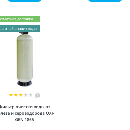
сплатная доставка
латный анализ воды
1
Фильтр очистки воды от
леза и сероводорода OXI-
GEN 1865