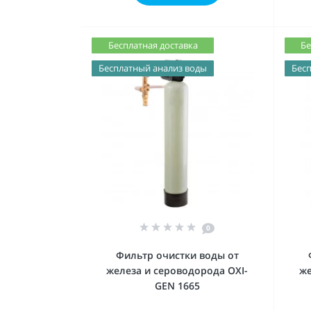
Бесплатная доставка
Бе
Бесплатный анализ воды
Бесп
0
Фильтр очистки воды от
железа и сероводорода OXI-
же
GEN 1665