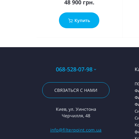
48 900 грн.
Купить
068-528-07-98
К
П
СВЯЗАТЬСЯ С НАМИ
Ф
Ф
Ф
Киев, ул. Уинстона
С
Черчилля, 48
Си
К
info@filterpoint.com.ua
ф
К