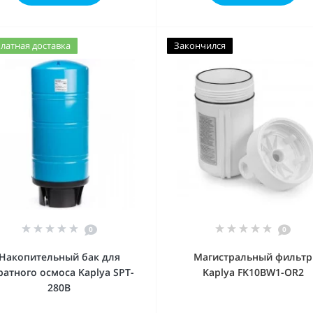
латная доставка
Закончился
0
0
Накопительный бак для
Магистральный фильтр
ратного осмоса Kaplya SPT-
Kaplya FK10BW1-OR2
280B