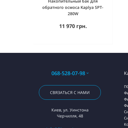
Накопительный бак для
обратного осмоса Kaplya SPT-
280W
11 970 грн.
068-528-07-98
К
П
СВЯЗАТЬСЯ С НАМИ
Ф
Ф
Ф
Киев, ул. Уинстона
С
Черчилля, 48
Си
К