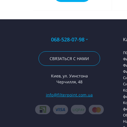
068-528-07-98
К
П
СВЯЗАТЬСЯ С НАМИ
Ф
Ф
Ф
Киев, ул. Уинстона
С
Черчилля, 48
Си
К
info@filterpoint.com.ua
ф
К
ф
О
На