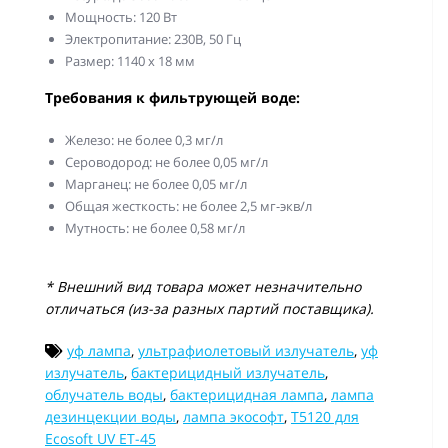
Мощность: 120 Вт
Электропитание: 230В, 50 Гц
Размер: 1140 х 18 мм
Требования к фильтрующей воде:
Железо: не более 0,3 мг/л
Сероводород: не более 0,05 мг/л
Марганец: не более 0,05 мг/л
Общая жесткость: не более 2,5 мг-экв/л
Мутность: не более 0,58 мг/л
* Внешний вид товара может незначительно
отличаться (из-за разных партий поставщика).
уф лампа
,
ультрафиолетовый излучатель
,
уф
излучатель
,
бактерицидный излучатель
,
облучатель воды
,
бактерицидная лампа
,
лампа
дезинцекции воды
,
лампа экософт
,
T5120 для
Ecosoft UV ET-45