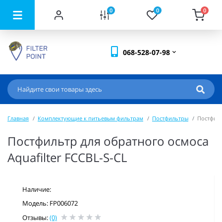
0
0
0
068-528-07-98
Главная
Комплектующие к питьевым фильтрам
Постфильтры
Постфиль
Постфильтр для обратного осмоса
Aquafilter FCCBL-S-CL
Наличие:
Модель: FP006072
Отзывы:
(0)