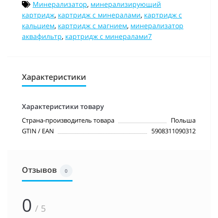
Минерализатор
,
минерализирующий
картридж
,
картридж с минералами
,
картридж с
кальцием
,
картридж с магнием
,
минерализатор
аквафильтр
,
картридж с минералами7
Характеристики
Характеристики товару
Страна-производитель товара
Польша
GTIN / EAN
5908311090312
Отзывов
0
0
/ 5