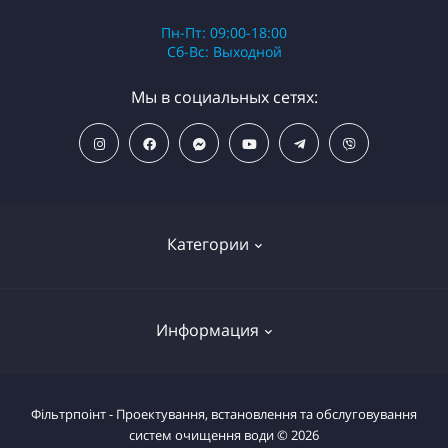
Пн-Пт: 09:00-18:00
Сб-Вс: Выходной
Мы в социальных сетях:
Категории
ПОПУЛЯРНЫЕ ТОВАРЫ
Информация
Фильтры для душа
Фильтры для питьевой воды
Условия возврата товара
Фільтрпоінт - Проектування, встановлення та обслуговування
Фильтры магистральные
систем очищення води © 2026
Вернуть товар