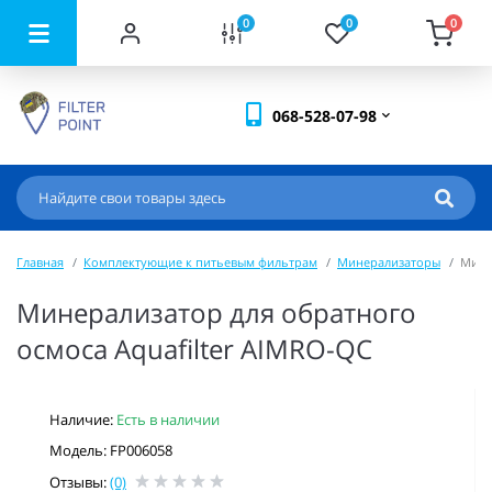
0
0
0
068-528-07-98
Главная
Комплектующие к питьевым фильтрам
Минерализаторы
Мине
Минерализатор для обратного
осмоса Aquafilter AIMRO-QC
Наличие:
Есть в наличии
Модель: FP006058
Отзывы:
(0)