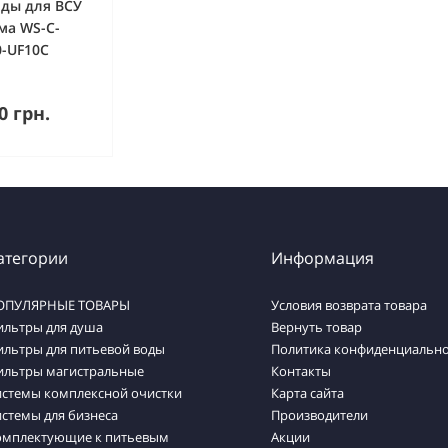
оды для ВСУ
ма WS-C-
0-UF10C
упить
0 грн.
атегории
Информация
ОПУЛЯРНЫЕ ТОВАРЫ
Условия возврата товара
ильтры для душа
Вернуть товар
ильтры для питьевой воды
Политика конфиденциально
ильтры магистральные
Контакты
истемы комплексной очистки
Карта сайта
стемы для бизнеса
Производители
омплектующие к питьевым
Акции