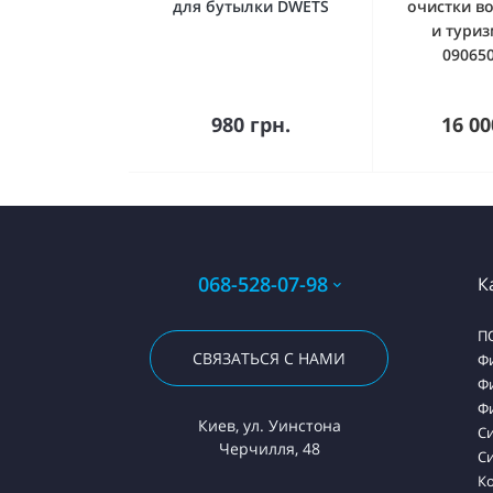
для бутылки DWETS
очистки в
и туриз
09065
Купить
К
980 грн.
16 00
068-528-07-98
К
П
СВЯЗАТЬСЯ С НАМИ
Ф
Ф
Ф
Киев, ул. Уинстона
С
Черчилля, 48
Си
К