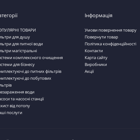
атегорії
Інформація
ОПУЛЯРНІ ТОВАРИ
Умови повернення товару
льтри для душу
Повернути товар
льтри для питної води
Політика конфіденційності
льтри магістральні
Контакти
истеми комплексного очищення
Карта сайту
стеми для бізнесу
Виробники
мплектуючі до питних фільтрів
Акції
омплектуючі до побутових
льтрів
незараження води
соси та насосні станції
хист від потопу
аші послуги