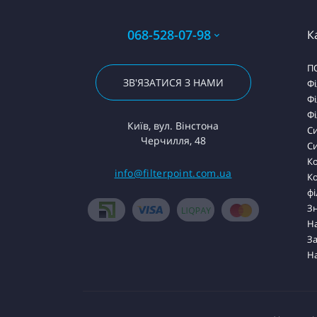
068-528-07-98
К
П
ЗВ'ЯЗАТИСЯ З НАМИ
Фі
Фі
Фі
Київ, вул. Вінстона
С
Черчилля, 48
Си
Ко
info@filterpoint.com.ua
К
фі
З
На
За
Н