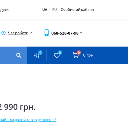
|
дгуки
Особистий кабінет
UA
RU
Час роботи
068-528-07-98
0
0
0
0 грн.
2 990 грн.
найшли даний товар дешевше?