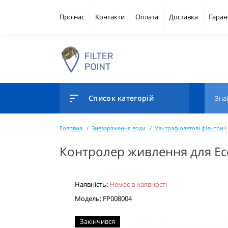
Про нас
Контакти
Оплата
Доставка
Гаран
Список категорій
Головна
Знезараження води
Ультрафіолетові фільтри 
Контролер живлення для Ec
Наявність:
Немає в наявності
Модель: FP008004
Закінчився