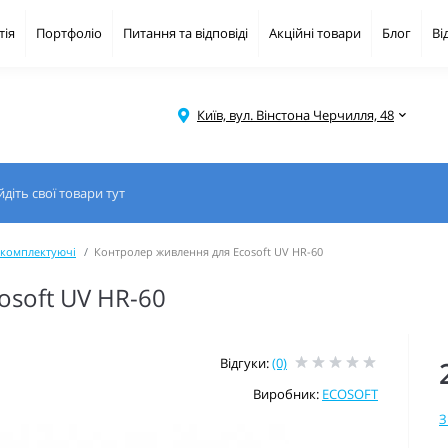
тія
Портфоліо
Питання та відповіді
Акційні товари
Блог
Ві
Київ, вул. Вінстона Черчилля, 48
і комплектуючі
Контролер живлення для Ecosoft UV HR-60
osoft UV HR-60
Відгуки:
(0)
Виробник:
ECOSOFT
З