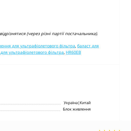
ідрізнятися (через різні партії постачальника).
ення для ультрафіолетового фільтра
,
баласт для
для ультрафіолетового фільтра
,
HR60EB
Україна|Китай
Блок живлення