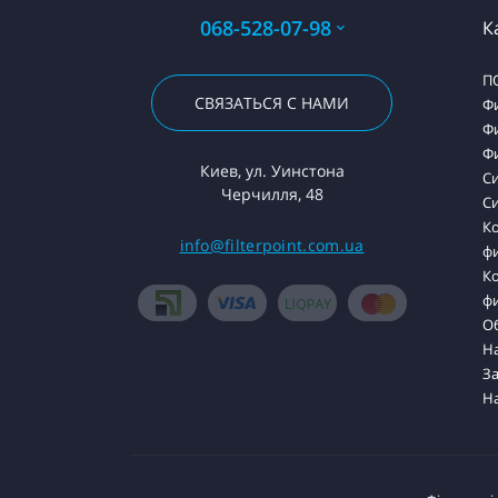
068-528-07-98
К
П
СВЯЗАТЬСЯ С НАМИ
Ф
Ф
Ф
Киев, ул. Уинстона
С
Черчилля, 48
Си
К
info@filterpoint.com.ua
ф
К
ф
О
На
З
Н